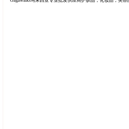
Gagawalks马来西亚专业批发供应商护肤品，化妆品，美容品批发，创