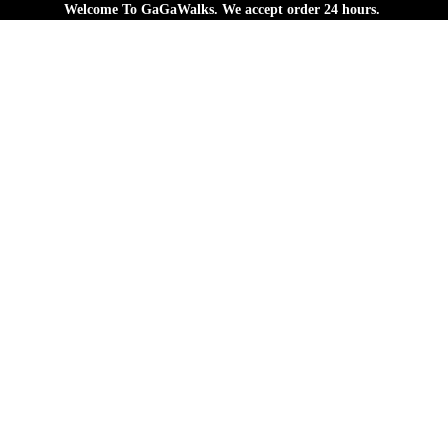
Welcome To
GaGaWalks. We accept order 24 hours.