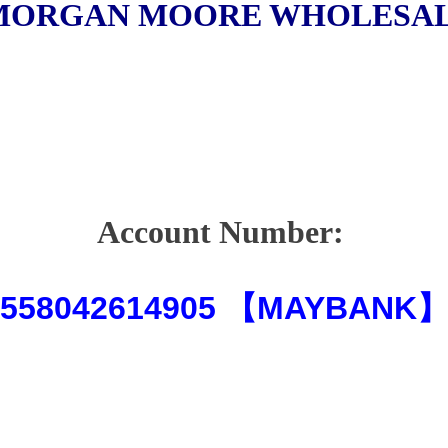
ORGAN MOORE WHOLESA
Account Number:
558042614905 【
MAYBANK