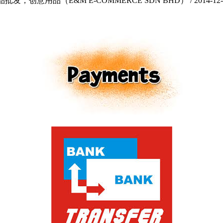
意用品（E&M E-COMMERCE SDN BHD） / 2014-12-